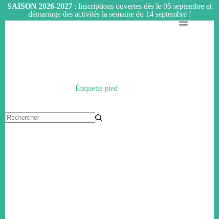
SAISON 2026-2027
: Inscriptions ouvertes dès le 05 septembre et
démarrage des activités la semaine du 14 septembre !
Passer
au
contenu
Étiquette
pied
Aucun
résultat