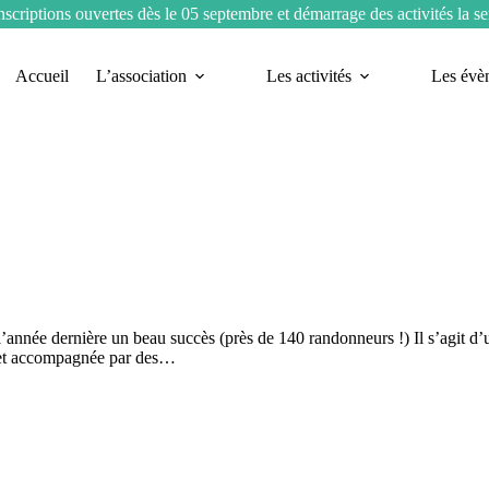
nscriptions ouvertes dès le 05 septembre et démarrage des activités la 
Accueil
L’association
Les activités
Les évè
l’année dernière un beau succès (près de 140 randonneurs !) Il s’agit d
, et accompagnée par des…