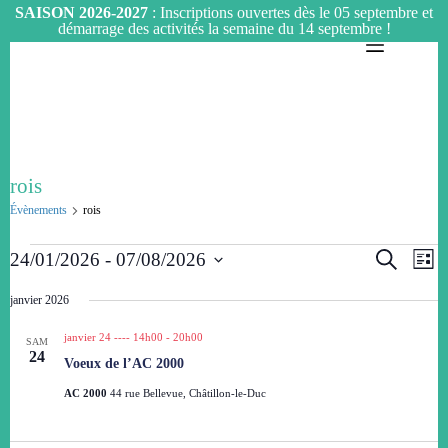
SAISON 2026-2027
: Inscriptions ouvertes dès le 05 septembre et
démarrage des activités la semaine du 14 septembre !
Passer
au
contenu
rois
Évènements
rois
Évènements
R
N
R
24/01/2026
 - 
07/08/2026
L
e
a
e
S
i
c
c
v
é
s
janvier 2026
h
h
i
t
l
e
e
g
e
e
r
janvier 24 ---- 14h00
-
20h00
r
a
SAM
c
c
24
c
t
Voeux de l’AC 2000
t
h
h
i
i
e
AC 2000
44 rue Bellevue, Châtillon-le-Duc
e
o
o
e
n
n
t
d
n